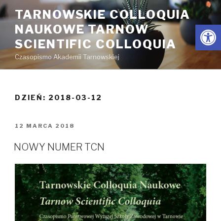
Przeskocz
TARNOWSKIE COLLOQUIA
do
Open
NAUKOWE TARNOW
treści
SCIENTIFIC COLLOQUIA
Czasopismo Akademii Tarnowskiej
DZIEŃ:
2018-03-12
OPUBLIKOWANE
12 MARCA 2018
W
NOWY NUMER TCN